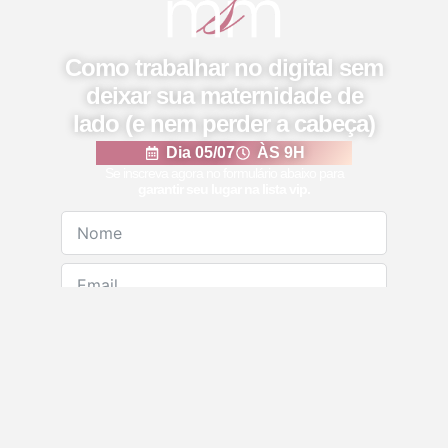
Como trabalhar no digital sem
deixar sua maternidade de
lado (e nem perder a cabeça)
Dia 05/07
ÀS 9H
Se inscreva agora no formulário abaixo para
garantir seu lugar na lista vip.
QUERO ASSISTIR A AULA